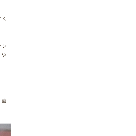
すく
ラン
いや
」歯