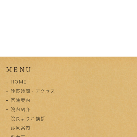
MENU
-
HOME
-
診察時間・アクセス
-
医院案内
-
院内紹介
-
院長よりご挨拶
-
診療案内
-