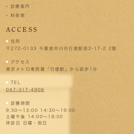
-
診療案内
-
料金表
ACCESS
住所
〒272-0133 千葉県市川市行徳駅前2-17-2 2階
アクセス
東京メトロ東西線「行徳駅」から徒歩1分
TEL
047-317-4908
診療時間
9:30～13:00 14:30～19:00
土曜午後 14:00～18:00
休診日 日曜・祝日