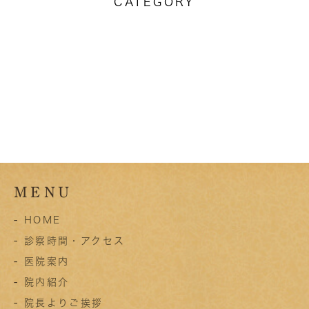
CATEGORY
MENU
-
HOME
-
診察時間・アクセス
-
医院案内
-
院内紹介
-
院長よりご挨拶